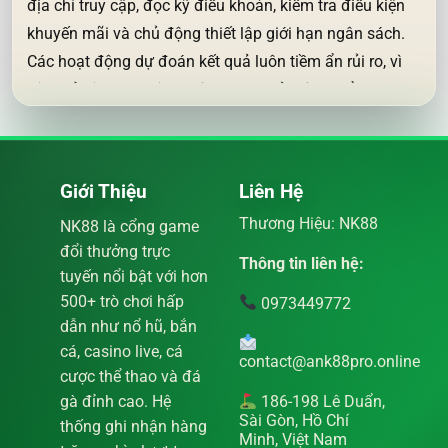
địa chỉ truy cập, đọc kỹ điều khoản, kiểm tra điều kiện
khuyến mãi và chủ động thiết lập giới hạn ngân sách.
Các hoạt động dự đoán kết quả luôn tiềm ẩn rủi ro, vì
vậy chỉ nên xem đây là hình thức giải trí có kiểm soát.
Tổng Quan Về Nền Tảng NK88
NK88 hướng đến việc tạo ra một không gian giải trí
Giới Thiệu
Liên Hệ
trực tuyến thuận tiện cho nhiều nhóm người dùng
Thương Hiệu: NK88
NK88
là cổng game
khác nhau. Từ người mới làm quen đến thành viên đã
đổi thưởng trực
Thông tin liên hệ:
có kinh nghiệm đều có thể nhanh chóng tìm thấy danh
tuyến nổi bật với hơn
mục phù hợp nhờ hệ thống menu được phân chia rõ
500+ trò chơi hấp
0973449772
dẫn như nổ hũ, bắn
ràng.
cá, casino live, cá
contact@ank88pro.online
cược thể thao và đá
gà đỉnh cao. Hệ
186-198 Lê Duẩn,
Sài Gòn, Hồ Chí
thống ghi nhận hàng
Minh, Việt Nam