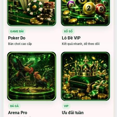
GAME BÀI
XỔ SỐ
Poker Do
Lô Đề VIP
Bàn chơi cao cấp
Kết quả nhanh, dễ theo dõi
ĐÁ GÀ
VIP
Arena Pro
Ưu đãi tuần