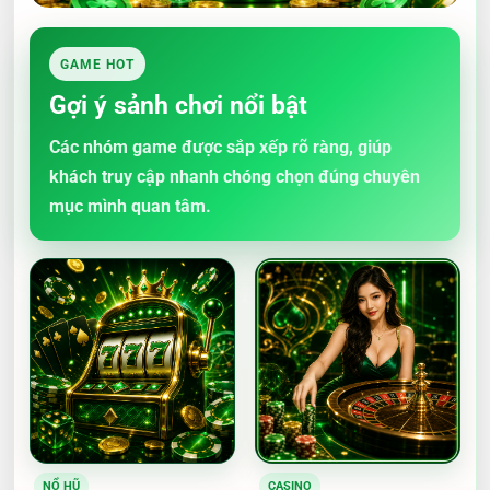
GAME HOT
Gợi ý sảnh chơi nổi bật
Các nhóm game được sắp xếp rõ ràng, giúp
khách truy cập nhanh chóng chọn đúng chuyên
mục mình quan tâm.
NỔ HŨ
CASINO